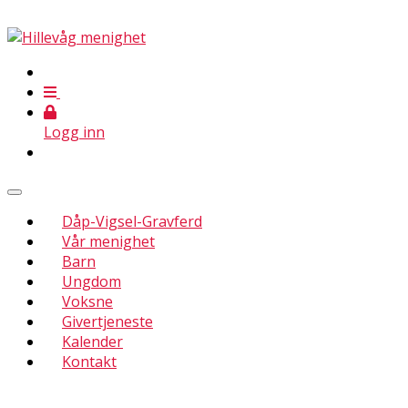
Logg inn
Dåp-Vigsel-Gravferd
Vår menighet
Barn
Ungdom
Voksne
Givertjeneste
Kalender
Kontakt