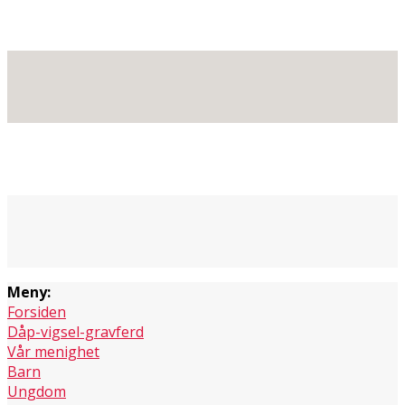
Meny:
Forsiden
Dåp-vigsel-gravferd
Vår menighet
Barn
Ungdom