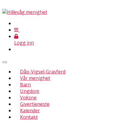
Logg inn
Dåp-Vigsel-Gravferd
Vår menighet
Barn
Ungdom
Voksne
Givertjeneste
Kalender
Kontakt