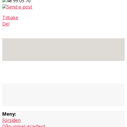
48 99 05 70
Send e-post
Tilbake
Del
Meny:
Forsiden
Dåp-vigsel-gravferd