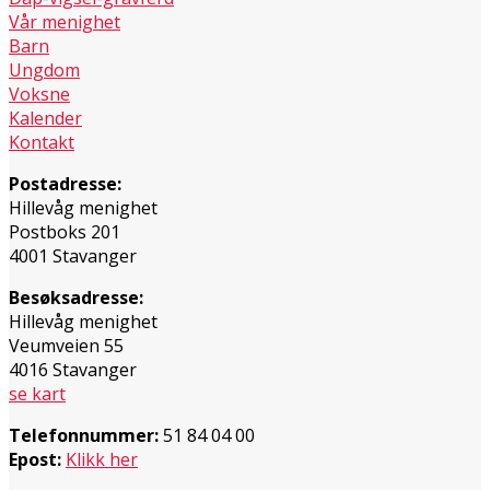
Vår menighet
Barn
Ungdom
Voksne
Kalender
Kontakt
Postadresse:
Hillevåg menighet
Postboks 201
4001 Stavanger
Besøksadresse:
Hillevåg menighet
Veumveien 55
4016 Stavanger
se kart
Telefonnummer:
51 84 04 00
Epost:
Klikk her