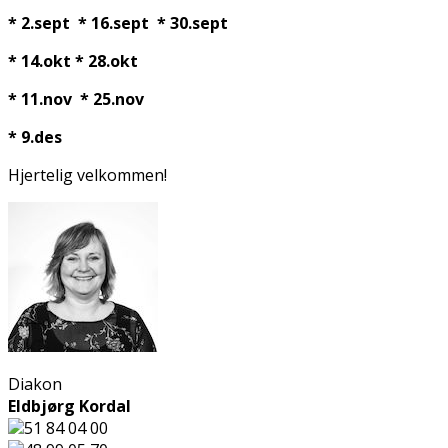
* 2.sept * 16.sept * 30.sept
* 14.okt
* 28.okt
* 11.nov * 25.nov
* 9.des
Hjertelig velkommen!
Diakon
Eldbjørg Kordal
51 84 04 00