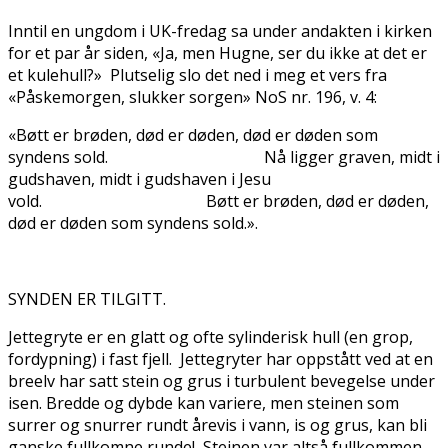
Inntil en ungdom i UK-fredag sa under andakten i kirken
for et par år siden, «Ja, men Hugne, ser du ikke at det er
et kulehull?» Plutselig slo det ned i meg et vers fra
«Påskemorgen, slukker sorgen» NoS nr. 196, v. 4:
«Bøtt er brøden, død er døden, død er døden som
syndens sold. Nå ligger graven, midt i
gudshaven, midt i gudshaven i Jesu
vold. Bøtt er brøden, død er døden,
død er døden som syndens sold.».
SYNDEN ER TILGITT.
Jettegryte er en glatt og ofte sylinderisk hull (en grop,
fordypning) i fast fjell. Jettegryter har oppstått ved at en
breelv har satt stein og grus i turbulent bevegelse under
isen. Bredde og dybde kan variere, men steinen som
surrer og snurrer rundt årevis i vann, is og grus, kan bli
ganske fullkomne runde! Steinen var altså fullkommen-